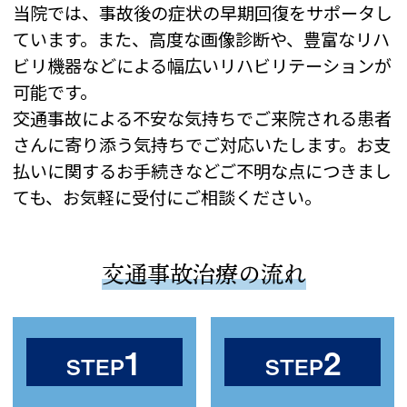
お時間どおりにお呼
当院では、事故後の症状の早期回復をサポータし
びできない場合があ
ています。また、高度な画像診断や、豊富なリハ
ります。
ビリ機器などによる幅広いリハビリテーションが
※ご予約時間から15
可能です。
分以上超過されます
交通事故による不安な気持ちでご来院される患者
と、ご予約をキャン
さんに寄り添う気持ちでご対応いたします。お支
セルさせていただき
払いに関するお手続きなどご不明な点につきまし
ますので、お時間に
ても、お気軽に受付にご相談ください。
余裕を持ってお越し
ください。
交通事故治療の流れ
※18歳（高校生）以
下のご受診について
18歳（高校生）以下
1
2
の方につきまして
STEP
STEP
は、保護者同伴での