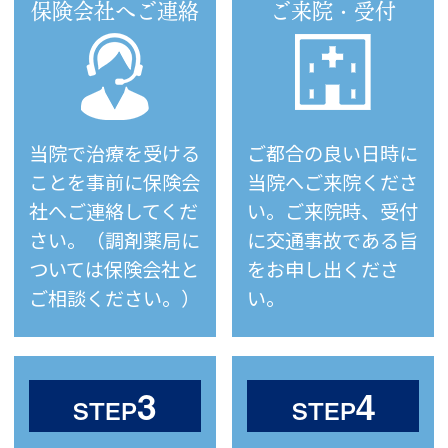
ご受診をお願いして
保険会社へご連絡
ご来院・受付
おります。
ご本人様のみでご来
院の場合は、保護者
の方へご連絡・ご確
認をさせていただき
当院で治療を受ける
ご都合の良い日時に
ます。
ことを事前に保険会
当院へご来院くださ
なお緊急時には保護
社へご連絡してくだ
い。ご来院時、受付
者の方へ連絡がつか
さい。（調剤薬局に
に交通事故である旨
ない場合でも、医師
ついては保険会社と
をお申し出くださ
の判断で検査・処置
ご相談ください。）
い。
等を行う場合がござ
います。予めご了承
ください。
3
4
STEP
STEP