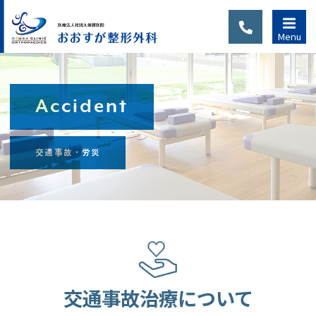
Menu
Accident
診察のご
交通事故・労災
案内
当院は完全予約制で
す。初診の方または
通院中でも、別の症
状、新たなケガで通
院される場合は、
交通事故治療について
WEB予約・LINE予