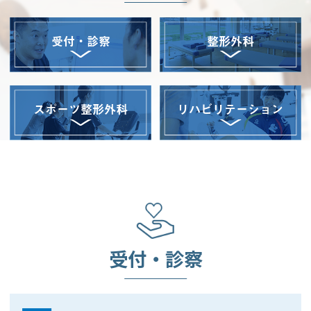
約をご利用できま
す。
受付・診察
整形外科
◆月・火・木・金
13:00～15:00は比較
的スムーズにご案内
スポーツ整形外科
リハビリテーション
できます◆
受付・診察
※急患対応や混雑状
況により、ご予約の