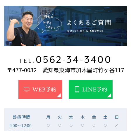
0562-34-3400
TEL.
〒477-0032 愛知県東海市加木屋町竹ヶ谷117
診療時間
月
火
水
木
金
土
日
9:00～12:00
〇
〇
〇
〇
〇
〇
／