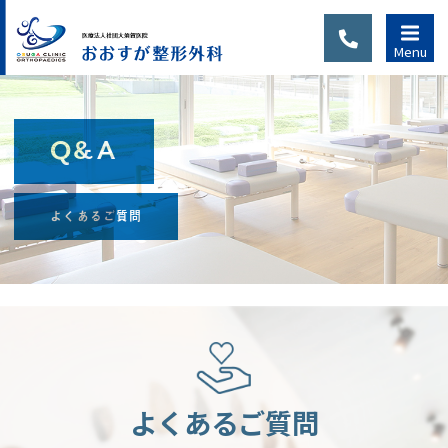
Menu
Q&A
診察のご
よくあるご質問
案内
当院は完全予約制で
す。初診の方または
通院中でも、別の症
状、新たなケガで通
院される場合は、
よくあるご質問
WEB予約・LINE予