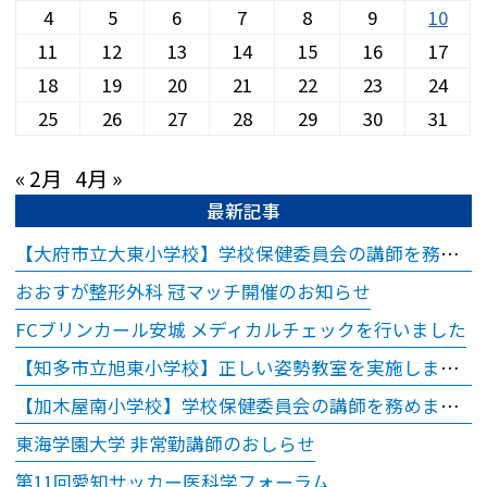
お時間どおりにお呼
4
5
6
7
8
9
10
びできない場合があ
11
12
13
14
15
16
17
ります。
18
19
20
21
22
23
24
※ご予約時間から15
25
26
27
28
29
30
31
分以上超過されます
と、ご予約をキャン
« 2月
4月 »
セルさせていただき
最新記事
ますので、お時間に
【大府市立大東小学校】学校保健委員会の講師を務めました
余裕を持ってお越し
おおすが整形外科 冠マッチ開催のお知らせ
ください。
※18歳（高校生）以
FCブリンカール安城 メディカルチェックを行いました
下のご受診について
【知多市立旭東小学校】正しい姿勢教室を実施しました
18歳（高校生）以下
【加木屋南小学校】学校保健委員会の講師を務めました
の方につきまして
東海学園大学 非常勤講師のおしらせ
は、保護者同伴での
第11回愛知サッカー医科学フォーラム