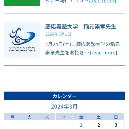
ッカー場にて『O…
[read more]
約をご利用できま
す。
◆月・火・木・金
慶応義塾大学 稲見崇孝先生
13:00～15:00は比較
2024年3月1日
2月24日(土)に慶応義塾大学の稲見
的スムーズにご案内
崇孝先生をお招き…
[read more]
できます◆
カレンダー
2024年3月
※急患対応や混雑状
月
火
水
木
金
土
日
況により、ご予約の
1
2
3