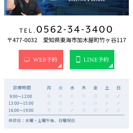
0562-34-3400
TEL.
〒477-0032 愛知県東海市加木屋町竹ヶ谷117
診療時間
月
火
水
木
金
土
日
9:00～12:00
〇
〇
〇
〇
〇
〇
／
13:00～15:00
〇
〇
／
〇
〇
／
／
16:00～19:00
〇
〇
／
〇
〇
／
／
休診日：水曜・土曜午後、日曜祝日