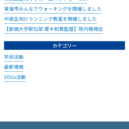
ご受診をお願いして
おります。
東海市みんなでウォーキングを開催しました
ご本人様のみでご来
中高生向けランニング教室を開催しました
院の場合は、保護者
【創価大学駅伝部 榎木和貴監督】院内勉強会
の方へご連絡・ご確
認をさせていただき
カテゴリー
ます。
学術活動
なお緊急時には保護
者の方へ連絡がつか
最新情報
ない場合でも、医師
SDGs活動
の判断で検査・処置
等を行う場合がござ
います。予めご了承
ください。