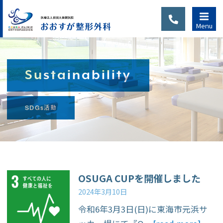
Menu
Sustainability
診察のご
SDGs活動
案内
当院は完全予約制で
す。初診の方または
通院中でも、別の症
OSUGA CUPを開催しました
状、新たなケガで通
2024年3月10日
院される場合は、
令和6年3月3日(日)に東海市元浜サ
WEB予約・LINE予