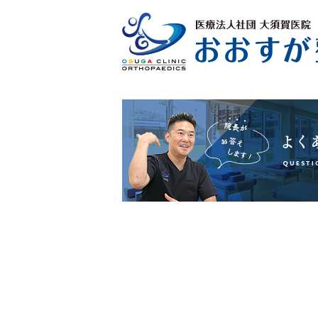
を
う
合
ご
い
。
め
了
く
さ
。