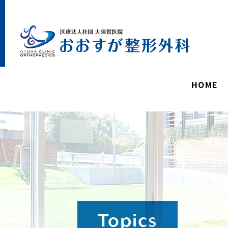
5分
上
過
れ
す
、
HOME
予
を
ャ
セ
さ
て
た
き
す
Topics