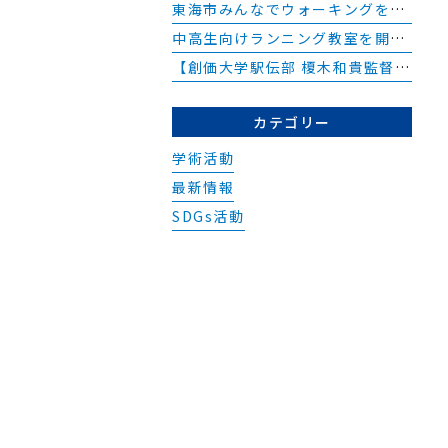
で
東海市みんなでウォーキングを開催しました
ご
中高生向けランニング教室を開催しました
診
【創価大学駅伝部 榎木和貴監督】院内勉強会
お
い
カテゴリー
て
学術活動
り
最新情報
SDGs活動
。
本
様
み
ご
院
場