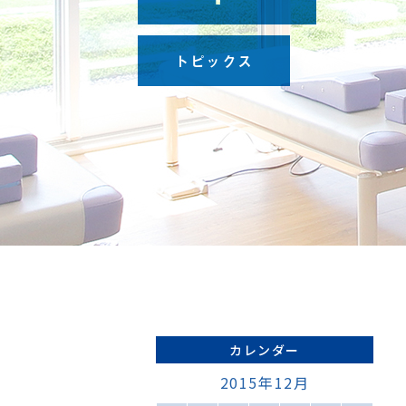
、
時
に
トピックス
裕
持
て
越
く
さ
。
18
高
カレンダー
）
2015年12月
下