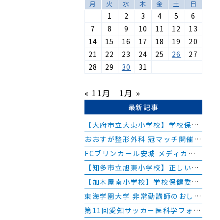
ご
月
火
水
木
金
土
日
1
2
3
4
5
6
診
7
8
9
10
11
12
13
つ
14
15
16
17
18
19
20
て
21
22
23
24
25
26
27
8歳
28
29
30
31
高
« 11月
1月 »
）
最新記事
下
【大府市立大東小学校】学校保健委員会の講師を務めました
方
おおすが整形外科 冠マッチ開催のお知らせ
つ
FCブリンカール安城 メディカルチェックを行いました
ま
【知多市立旭東小学校】正しい姿勢教室を実施しました
て
【加木屋南小学校】学校保健委員会の講師を務めました
、
護
東海学園大学 非常勤講師のおしらせ
同
第11回愛知サッカー医科学フォーラム