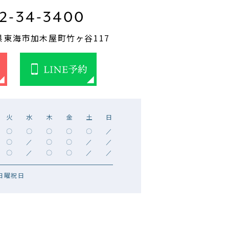
2-34-3400
知県東海市加木屋町竹ヶ谷117
火
水
木
金
土
日
〇
〇
〇
〇
〇
／
〇
／
〇
〇
／
／
〇
／
〇
〇
／
／
日曜祝日