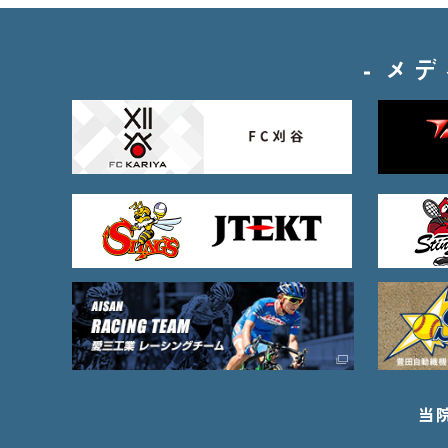
、
護
メデ
の
へ
連
・
確
を
せ
い
だ
ま
。
お
急
当
に