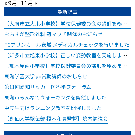
« 9月
11月 »
お時間どおりにお呼
最新記事
びできない場合があ
ります。
【大府市立大東小学校】学校保健委員会の講師を務めました
※ご予約時間から15
おおすが整形外科 冠マッチ開催のお知らせ
分以上超過されます
FCブリンカール安城 メディカルチェックを行いました
と、ご予約をキャン
【知多市立旭東小学校】正しい姿勢教室を実施しました
セルさせていただき
ますので、お時間に
【加木屋南小学校】学校保健委員会の講師を務めました
余裕を持ってお越し
東海学園大学 非常勤講師のおしらせ
ください。
第11回愛知サッカー医科学フォーラム
※18歳（高校生）以
東海市みんなでウォーキングを開催しました
下のご受診について
中高生向けランニング教室を開催しました
18歳（高校生）以下
の方につきまして
【創価大学駅伝部 榎木和貴監督】院内勉強会
は、保護者同伴での