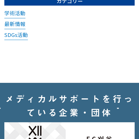
ご受診をお願いして
カテゴリー
おります。
学術活動
ご本人様のみでご来
最新情報
院の場合は、保護者
SDGs活動
の方へご連絡・ご確
認をさせていただき
ます。
なお緊急時には保護
者の方へ連絡がつか
ない場合でも、医師
の判断で検査・処置
メディカルサポートを行っ
等を行う場合がござ
います。予めご了承
ている企業・団体
ください。