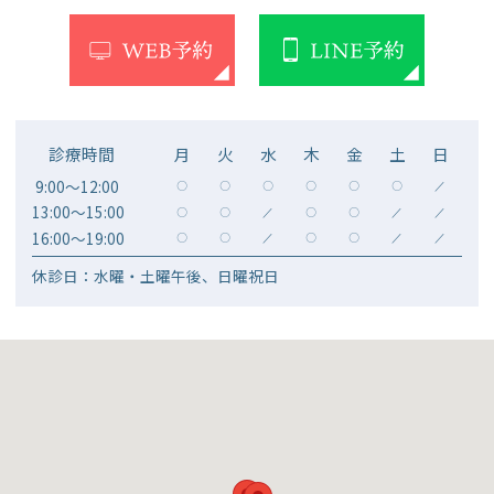
診療時間
月
火
水
木
金
土
日
9:00～12:00
〇
〇
〇
〇
〇
〇
／
13:00～15:00
〇
〇
／
〇
〇
／
／
16:00～19:00
〇
〇
／
〇
〇
／
／
休診日：水曜・土曜午後、日曜祝日