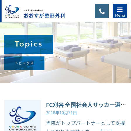
Menu
Topics
診察のご
トピックス
案内
当院は完全予約制で
す。初診の方または
通院中でも、別の症
FC刈谷 全国社会人サッカー選手権 準優勝
状、新たなケガで通
2018年10月31日
院される場合は、
当院がトップパートナーとして支援
WEB予約・LINE予