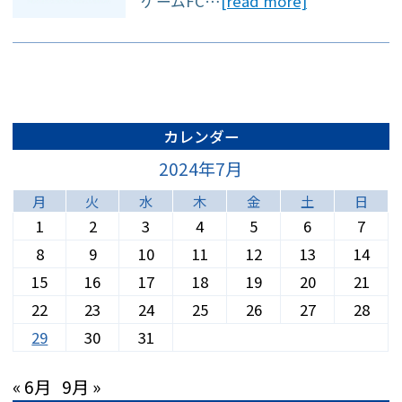
ゲームFC…
[read more]
約をご利用できま
す。
◆月・火・木・金
13:00～15:00は比較
カレンダー
的スムーズにご案内
2024年7月
できます◆
月
火
水
木
金
土
日
1
2
3
4
5
6
7
8
9
10
11
12
13
14
15
16
17
18
19
20
21
22
23
24
25
26
27
28
29
30
31
※急患対応や混雑状
« 6月
9月 »
況により、ご予約の