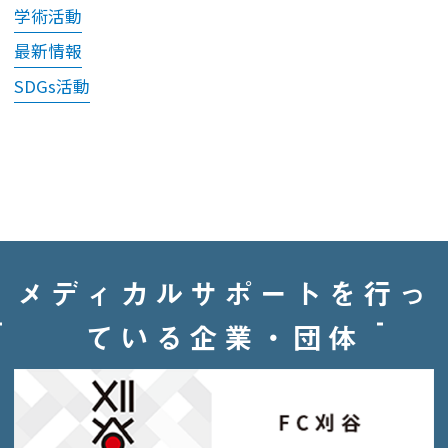
ご受診をお願いして
学術活動
おります。
最新情報
ご本人様のみでご来
院の場合は、保護者
SDGs活動
の方へご連絡・ご確
認をさせていただき
ます。
なお緊急時には保護
者の方へ連絡がつか
ない場合でも、医師
メディカルサポートを行っ
の判断で検査・処置
等を行う場合がござ
ている企業・団体
います。予めご了承
ください。