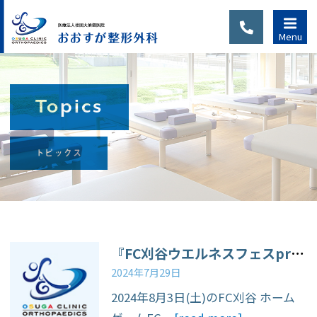
Menu
Topics
診察のご
トピックス
案内
当院は完全予約制で
す。初診の方または
通院中でも、別の症
『FC刈谷ウエルネスフェスpresented byセルソース』開催告知
状、新たなケガで通
2024年7月29日
院される場合は、
2024年8月3日(土)のFC刈谷 ホーム
WEB予約・LINE予