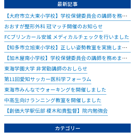
お時間どおりにお呼
最新記事
びできない場合があ
【大府市立大東小学校】学校保健委員会の講師を務めました
ります。
おおすが整形外科 冠マッチ開催のお知らせ
※ご予約時間から15
FCブリンカール安城 メディカルチェックを行いました
分以上超過されます
と、ご予約をキャン
【知多市立旭東小学校】正しい姿勢教室を実施しました
セルさせていただき
【加木屋南小学校】学校保健委員会の講師を務めました
ますので、お時間に
東海学園大学 非常勤講師のおしらせ
余裕を持ってお越し
第11回愛知サッカー医科学フォーラム
ください。
東海市みんなでウォーキングを開催しました
※18歳（高校生）以
下のご受診について
中高生向けランニング教室を開催しました
18歳（高校生）以下
【創価大学駅伝部 榎木和貴監督】院内勉強会
の方につきまして
は、保護者同伴での
カテゴリー