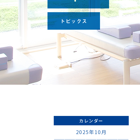
、
時
に
トピックス
裕
持
て
越
く
さ
。
18
高
カレンダー
）
2025年10月
下