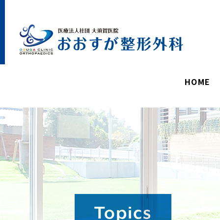
5分
上
過
れ
す
、
HOME
予
を
ャ
セ
さ
て
た
き
す
Topics