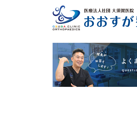
を
う
合
ご
い
。
め
了
く
さ
。