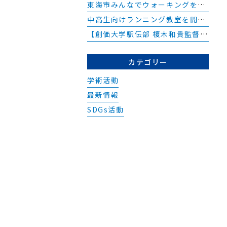
で
東海市みんなでウォーキングを開催しました
ご
中高生向けランニング教室を開催しました
診
【創価大学駅伝部 榎木和貴監督】院内勉強会
お
い
カテゴリー
て
学術活動
り
最新情報
SDGs活動
。
本
様
み
ご
院
場