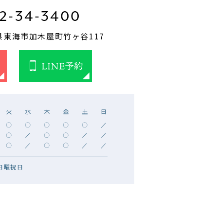
2-34-3400
知県東海市加木屋町竹ヶ谷117
火
水
木
金
土
日
〇
〇
〇
〇
〇
／
〇
／
〇
〇
／
／
〇
／
〇
〇
／
／
日曜祝日