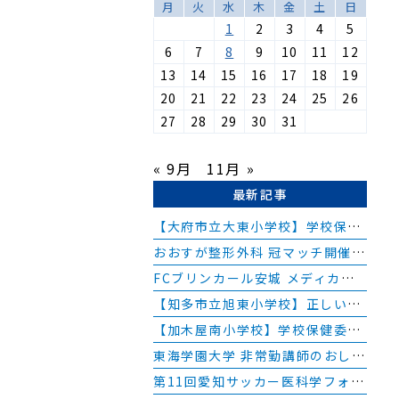
ご
月
火
水
木
金
土
日
1
2
3
4
5
診
6
7
8
9
10
11
12
つ
13
14
15
16
17
18
19
て
20
21
22
23
24
25
26
8歳
27
28
29
30
31
高
« 9月
11月 »
）
最新記事
下
【大府市立大東小学校】学校保健委員会の講師を務めました
方
おおすが整形外科 冠マッチ開催のお知らせ
つ
FCブリンカール安城 メディカルチェックを行いました
ま
【知多市立旭東小学校】正しい姿勢教室を実施しました
て
【加木屋南小学校】学校保健委員会の講師を務めました
、
護
東海学園大学 非常勤講師のおしらせ
同
第11回愛知サッカー医科学フォーラム