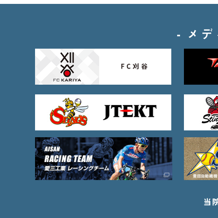
、
護
メデ
の
へ
連
・
確
を
せ
い
だ
ま
。
お
急
当
に