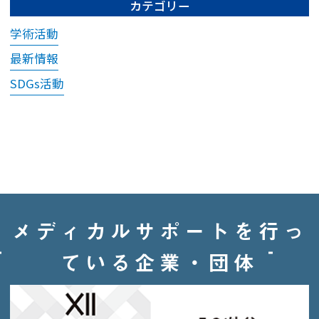
ご受診をお願いして
カテゴリー
おります。
学術活動
ご本人様のみでご来
最新情報
院の場合は、保護者
の方へご連絡・ご確
SDGs活動
認をさせていただき
ます。
なお緊急時には保護
者の方へ連絡がつか
ない場合でも、医師
の判断で検査・処置
メディカルサポートを行っ
等を行う場合がござ
います。予めご了承
ている企業・団体
ください。