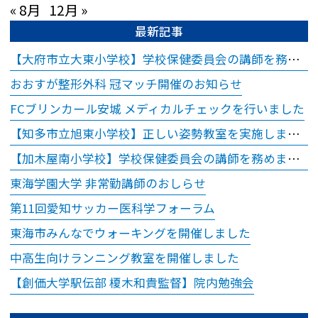
お時間どおりにお呼
« 8月
12月 »
びできない場合があ
最新記事
ります。
【大府市立大東小学校】学校保健委員会の講師を務めました
※ご予約時間から15
おおすが整形外科 冠マッチ開催のお知らせ
分以上超過されます
FCブリンカール安城 メディカルチェックを行いました
と、ご予約をキャン
セルさせていただき
【知多市立旭東小学校】正しい姿勢教室を実施しました
ますので、お時間に
【加木屋南小学校】学校保健委員会の講師を務めました
余裕を持ってお越し
東海学園大学 非常勤講師のおしらせ
ください。
第11回愛知サッカー医科学フォーラム
※18歳（高校生）以
東海市みんなでウォーキングを開催しました
下のご受診について
18歳（高校生）以下
中高生向けランニング教室を開催しました
の方につきまして
【創価大学駅伝部 榎木和貴監督】院内勉強会
は、保護者同伴での