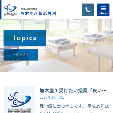
Menu
Topics
診察のご
トピックス
案内
当院は完全予約制で
す。初診の方または
通院中でも、別の症
加木屋１受けたい授業「良い歩き方ってなんだろう？」
状、新たなケガで通
2017年10月3日
院される場合は、
理学療法士の片山です。 平成29年10
WEB予約・LINE予