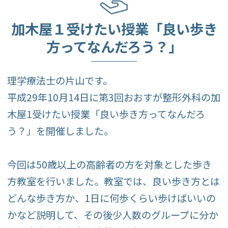
約をご利用できま
す。
加木屋１受けたい授業「良い歩き
◆月・火・木・金
方ってなんだろう？」
13:00～15:00は比較
的スムーズにご案内
理学療法士の片山です。
平成29年10月14日に第3回おおすが整形外科の加
できます◆
木屋1受けたい授業「良い歩き方ってなんだろ
う？」を開催しました。
今回は50歳以上の高齢者の方を対象とした歩き
方教室を行いました。教室では、良い歩き方とは
どんな歩き方か、1日に何歩くらい歩けばいいの
※急患対応や混雑状
かなど説明して、その後少人数のグループに分か
況により、ご予約の