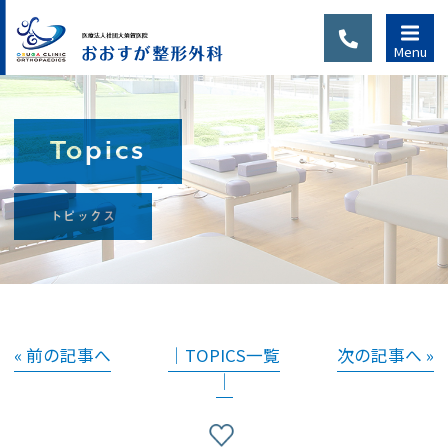
Menu
Topics
診察のご
トピックス
案内
当院は完全予約制で
す。初診の方または
通院中でも、別の症
« 前の記事へ
│TOPICS一覧
次の記事へ »
状、新たなケガで通
│
院される場合は、
WEB予約・LINE予