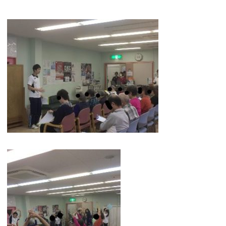
ご受診をお願いして
おります。
ご本人様のみでご来
院の場合は、保護者
の方へご連絡・ご確
認をさせていただき
ます。
なお緊急時には保護
者の方へ連絡がつか
ない場合でも、医師
の判断で検査・処置
等を行う場合がござ
います。予めご了承
ください。