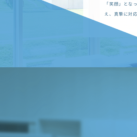
を
「笑顔」とな
う
え、真摯に対
合
ご
い
。
め
了
く
さ
。