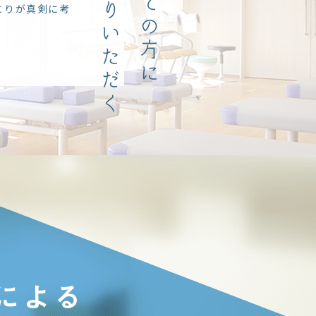
お帰りいただく
全ての方に
とりが真剣に考
による