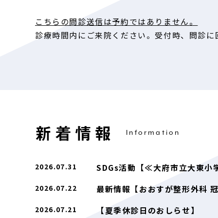
、
護
こちらの問診送信は予約ではありません。
の
診療時間内にご来院ください。受付時、問診に
へ
連
・
確
を
せ
新着情報
い
Information
だ
ま
2026.07.31
SDGs活動【≪大府市立大東
。
お
2026.07.22
最新情報【おおすが整形外科 
急
に
2026.07.21
【夏季休診日のおしらせ】