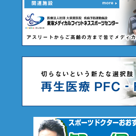
ご
診
つ
て
8歳
高
）
下
方
つ
ま
て
、
護
同