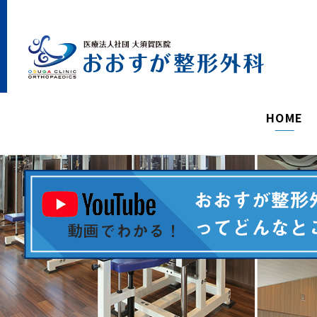
5分
上
過
れ
す
、
HOME
予
を
ャ
セ
さ
て
た
き
す