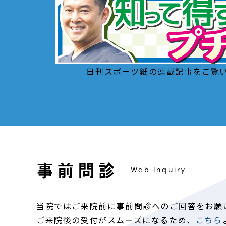
で
ご
診
お
い
日刊スポーツ紙の連載記事をご覧い
て
り
。
本
様
み
事前問診
Web Inquiry
ご
院
場
当院ではご来院前に事前問診へのご回答をお願
ご来院後の受付がスムーズになるため、
こちら