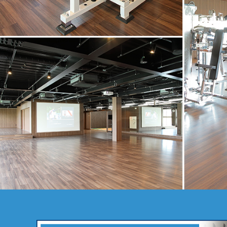
、
時
に
裕
持
て
越
く
さ
。
18
高
）
下