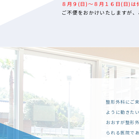
保
８月９(日)～８月１６日(日)は
者
ご不便をおかけいたしますが、
方
2026.07.21
最新情報【FCブリンカール安
連
が
2026.07.17
SDGs活動【≪知多市立旭東小
か
い
合
、
師
判
整形外科にご
で
ように動きた
おおすが整形
・
置
られる医院で