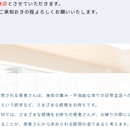
休診
とさせていただきます。
ご承知おきの程よろしくお願いいたします。
城 メディカルチェックを行いました】
を更新しました。
こ
学校≫正しい姿勢教室を実施しました 】
を更新しました
来院される患者さんは、身体の痛み・不自由な体での日常生活へ
いという欲求など、さまざまな感情をお持ちです。
外科では、さまざまな感情をお持ちの患者さんが、お帰りの際に
あることが、患者さんから求められる医院の姿であると考えます