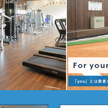
For you
「you」とは患