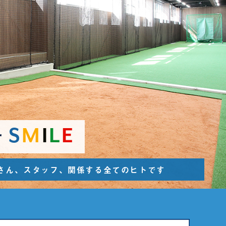
S
M
I
L
E
r
者さん、スタッフ、関係する全てのヒトです